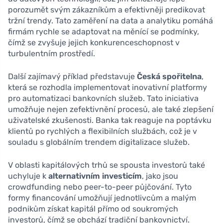
porozumět svým zákazníkům a efektivněji predikovat
tržní trendy. Tato zaměření na data a analytiku pomáhá
firmám rychle se adaptovat na měnící se podmínky,
čímž se zvyšuje jejich konkurenceschopnost v
turbulentním prostředí.
Další zajímavý příklad představuje
Česká spořitelna
,
která se rozhodla implementovat inovativní platformy
pro automatizaci bankovních služeb. Tato iniciativa
umožňuje nejen zefektivnění procesů, ale také zlepšení
uživatelské zkušenosti. Banka tak reaguje na poptávku
klientů po rychlých a flexibilních službách, což je v
souladu s globálním trendem digitalizace služeb.
V oblasti kapitálových trhů se spousta investorů také
uchyluje k
alternativním investicím
, jako jsou
crowdfunding nebo peer-to-peer půjčování. Tyto
formy financování umožňují jednotlivcům a malým
podnikům získat kapitál přímo od soukromých
investorů, čímž se obchází tradiční bankovnictví.