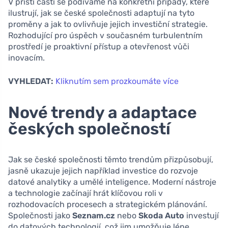
V příští části se podíváme na konkrétní případy, které
ilustrují, jak se české společnosti adaptují na tyto
proměny a jak to ovlivňuje jejich investiční strategie.
Rozhodující pro úspěch v současném turbulentním
prostředí je proaktivní přístup a otevřenost vůči
inovacím.
VYHLEDAT:
Kliknutím sem prozkoumáte více
Nové trendy a adaptace
českých společností
Jak se české společnosti těmto trendům přizpůsobují,
jasně ukazuje jejich například investice do rozvoje
datové analytiky a umělé inteligence. Moderní nástroje
a technologie začínají hrát klíčovou roli v
rozhodovacích procesech a strategickém plánování.
Společnosti jako
Seznam.cz
nebo
Skoda Auto
investují
do datových technologií, což jim umožňuje lépe