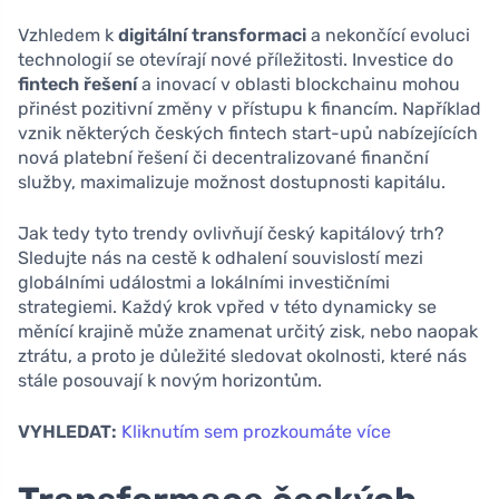
Vzhledem k
digitální transformaci
a nekončící evoluci
technologií se otevírají nové příležitosti. Investice do
fintech řešení
a inovací v oblasti blockchainu mohou
přinést pozitivní změny v přístupu k financím. Například
vznik některých českých fintech start-upů nabízejících
nová platební řešení či decentralizované finanční
služby, maximalizuje možnost dostupnosti kapitálu.
Jak tedy tyto trendy ovlivňují český kapitálový trh?
Sledujte nás na cestě k odhalení souvislostí mezi
globálními událostmi a lokálními investičními
strategiemi. Každý krok vpřed v této dynamicky se
měnící krajině může znamenat určitý zisk, nebo naopak
ztrátu, a proto je důležité sledovat okolnosti, které nás
stále posouvají k novým horizontům.
VYHLEDAT:
Kliknutím sem prozkoumáte více