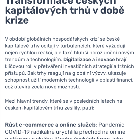
Transformace českých
kapitálových trhů v době
krize
V období globálních hospodářských krizí se české
kapitálové trhy ocitají v turbulencích, které vyžadují
nejen rychlou reakci, ale také hlubší porozumění novým
trendům a technologiím.
Digitalizace
a
inovace
hrají
klíčovou roli v přetváření investičních strategií a tržních
přístupů. Jak trhy reagují na globální výzvy, ukazuje
schopnost užití moderních technologií v oblasti financí,
což otevírá zcela nové možnosti.
Mezi hlavní trendy, které se v posledních letech na
českém kapitálovém trhu zesílily, patří:
Růst e-commerce a online služeb
: Pandemie
COVID-19 radikálně urychlila přechod na online
platformy a služby. Mnoho českých firem, jako