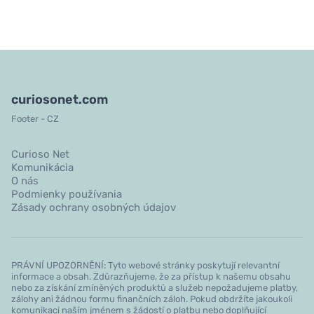
curiosonet.com
Footer - CZ
Curioso Net
Komunikácia
O nás
Podmienky používania
Zásady ochrany osobných údajov
PRÁVNÍ UPOZORNĚNÍ: Tyto webové stránky poskytují relevantní
informace a obsah. Zdůrazňujeme, že za přístup k našemu obsahu
nebo za získání zmíněných produktů a služeb nepožadujeme platby,
zálohy ani žádnou formu finančních záloh. Pokud obdržíte jakoukoli
komunikaci naším jménem s žádostí o platbu nebo doplňující