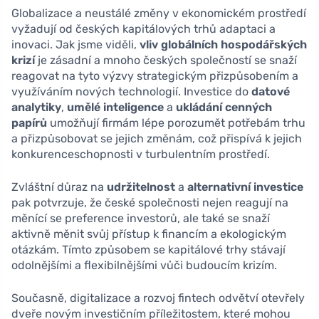
Globalizace a neustálé změny v ekonomickém prostředí
vyžadují od českých kapitálových trhů adaptaci a
inovaci. Jak jsme viděli,
vliv globálních hospodářských
krizí
je zásadní a mnoho českých společností se snaží
reagovat na tyto výzvy strategickým přizpůsobením a
využíváním nových technologií. Investice do
datové
analytiky
,
umělé inteligence
a
ukládání cenných
papírů
umožňují firmám lépe porozumět potřebám trhu
a přizpůsobovat se jejich změnám, což přispívá k jejich
konkurenceschopnosti v turbulentním prostředí.
Zvláštní důraz na
udržitelnost
a
alternativní investice
pak potvrzuje, že české společnosti nejen reagují na
měnící se preference investorů, ale také se snaží
aktivně měnit svůj přístup k financím a ekologickým
otázkám. Tímto způsobem se kapitálové trhy stávají
odolnějšími a flexibilnějšími vůči budoucím krizím.
Současně, digitalizace a rozvoj fintech odvětví otevřely
dveře novým investičním příležitostem, které mohou