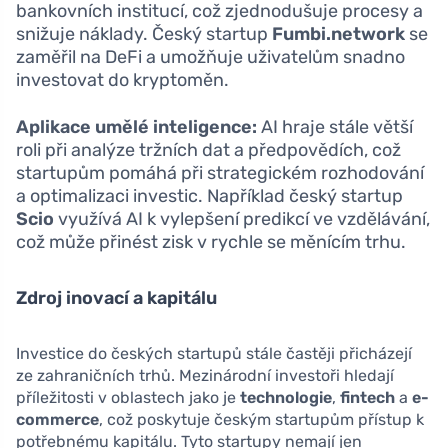
bankovních institucí, což zjednodušuje procesy a
snižuje náklady. Český startup
Fumbi.network
se
zaměřil na DeFi a umožňuje uživatelům snadno
investovat do kryptoměn.
Aplikace umělé inteligence:
AI hraje stále větší
roli při analýze tržních dat a předpovědích, což
startupům pomáhá při strategickém rozhodování
a optimalizaci investic. Například český startup
Scio
využívá AI k vylepšení predikcí ve vzdělávání,
což může přinést zisk v rychle se měnícím trhu.
Zdroj inovací a kapitálu
Investice do českých startupů stále častěji přicházejí
ze zahraničních trhů. Mezinárodní investoři hledají
příležitosti v oblastech jako je
technologie
,
fintech
a
e-
commerce
, což poskytuje českým startupům přístup k
potřebnému kapitálu. Tyto startupy nemají jen