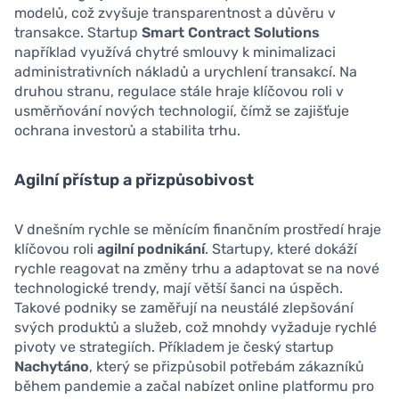
modelů, což zvyšuje transparentnost a důvěru v
transakce. Startup
Smart Contract Solutions
například využívá chytré smlouvy k minimalizaci
administrativních nákladů a urychlení transakcí. Na
druhou stranu, regulace stále hraje klíčovou roli v
usměrňování nových technologií, čímž se zajišťuje
ochrana investorů a stabilita trhu.
Agilní přístup a přizpůsobivost
V dnešním rychle se měnícím finančním prostředí hraje
klíčovou roli
agilní podnikání
. Startupy, které dokáží
rychle reagovat na změny trhu a adaptovat se na nové
technologické trendy, mají větší šanci na úspěch.
Takové podniky se zaměřují na neustálé zlepšování
svých produktů a služeb, což mnohdy vyžaduje rychlé
pivoty ve strategiích. Příkladem je český startup
Nachytáno
, který se přizpůsobil potřebám zákazníků
během pandemie a začal nabízet online platformu pro