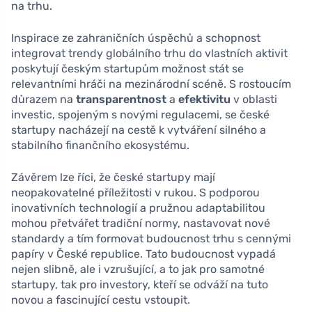
na trhu.
Inspirace ze zahraničních úspěchů a schopnost
integrovat trendy globálního trhu do vlastních aktivit
poskytují českým startupům možnost stát se
relevantními hráči na mezinárodní scéně. S rostoucím
důrazem na
transparentnost
a
efektivitu
v oblasti
investic, spojeným s novými regulacemi, se české
startupy nacházejí na cestě k vytváření silného a
stabilního finančního ekosystému.
Závěrem lze říci, že české startupy mají
neopakovatelné příležitosti v rukou. S podporou
inovativních technologií a pružnou adaptabilitou
mohou přetvářet tradiční normy, nastavovat nové
standardy a tím formovat budoucnost trhu s cennými
papíry v České republice. Tato budoucnost vypadá
nejen slibně, ale i vzrušující, a to jak pro samotné
startupy, tak pro investory, kteří se odváží na tuto
novou a fascinující cestu vstoupit.