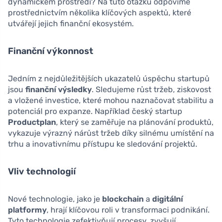
dynamickém prostředí? Na tuto otázku odpovíme
prostřednictvím několika klíčových aspektů, které
utvářejí jejich finanční ekosystém.
Finanční výkonnost
Jedním z nejdůležitějších ukazatelů úspěchu startupů
jsou
finanční výsledky
. Sledujeme růst tržeb, ziskovost
a vložené investice, které mohou naznačovat stabilitu a
potenciál pro expanze. Například český startup
Productplan
, který se zaměřuje na plánování produktů,
vykazuje výrazný nárůst tržeb díky silnému umístění na
trhu a inovativnímu přístupu ke sledování projektů.
Vliv technologií
Nové technologie, jako je
blockchain
a
digitální
platformy
, hrají klíčovou roli v transformaci podnikání.
Tyto technologie zefektivňují procesy, zvyšují