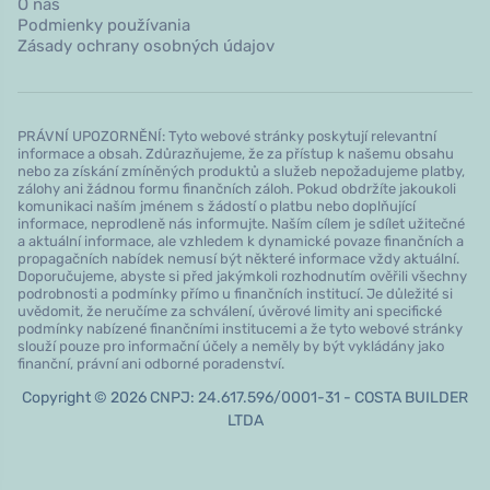
O nás
Podmienky používania
Zásady ochrany osobných údajov
PRÁVNÍ UPOZORNĚNÍ: Tyto webové stránky poskytují relevantní
informace a obsah. Zdůrazňujeme, že za přístup k našemu obsahu
nebo za získání zmíněných produktů a služeb nepožadujeme platby,
zálohy ani žádnou formu finančních záloh. Pokud obdržíte jakoukoli
komunikaci naším jménem s žádostí o platbu nebo doplňující
informace, neprodleně nás informujte. Naším cílem je sdílet užitečné
a aktuální informace, ale vzhledem k dynamické povaze finančních a
propagačních nabídek nemusí být některé informace vždy aktuální.
Doporučujeme, abyste si před jakýmkoli rozhodnutím ověřili všechny
podrobnosti a podmínky přímo u finančních institucí. Je důležité si
uvědomit, že neručíme za schválení, úvěrové limity ani specifické
podmínky nabízené finančními institucemi a že tyto webové stránky
slouží pouze pro informační účely a neměly by být vykládány jako
finanční, právní ani odborné poradenství.
Copyright © 2026 CNPJ: 24.617.596/0001-31 - COSTA BUILDER
LTDA