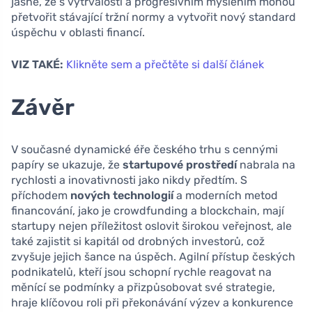
jasné, že s vytrvalostí a progresivním myšlením mohou
přetvořit stávající tržní normy a vytvořit nový standard
úspěchu v oblasti financí.
VIZ TAKÉ:
Klikněte sem a přečtěte si další článek
Závěr
V současné dynamické éře českého trhu s cennými
papíry se ukazuje, že
startupové prostředí
nabrala na
rychlosti a inovativnosti jako nikdy předtím. S
příchodem
nových technologií
a moderních metod
financování, jako je crowdfunding a blockchain, mají
startupy nejen příležitost oslovit širokou veřejnost, ale
také zajistit si kapitál od drobných investorů, což
zvyšuje jejich šance na úspěch. Agilní přístup českých
podnikatelů, kteří jsou schopní rychle reagovat na
měnící se podmínky a přizpůsobovat své strategie,
hraje klíčovou roli při překonávání výzev a konkurence