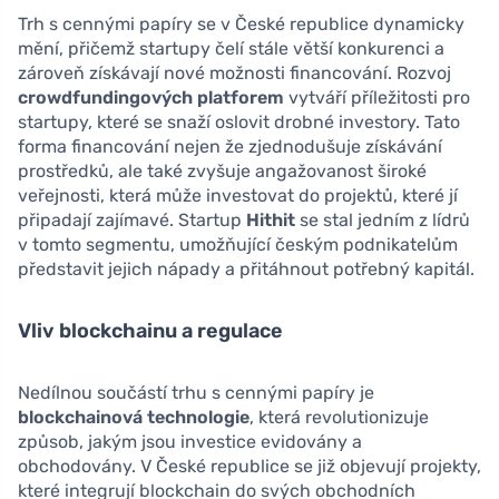
Trh s cennými papíry se v České republice dynamicky
mění, přičemž startupy čelí stále větší konkurenci a
zároveň získávají nové možnosti financování. Rozvoj
crowdfundingových platforem
vytváří příležitosti pro
startupy, které se snaží oslovit drobné investory. Tato
forma financování nejen že zjednodušuje získávání
prostředků, ale také zvyšuje angažovanost široké
veřejnosti, která může investovat do projektů, které jí
připadají zajímavé. Startup
Hithit
se stal jedním z lídrů
v tomto segmentu, umožňující českým podnikatelům
představit jejich nápady a přitáhnout potřebný kapitál.
Vliv blockchainu a regulace
Nedílnou součástí trhu s cennými papíry je
blockchainová technologie
, která revolutionizuje
způsob, jakým jsou investice evidovány a
obchodovány. V České republice se již objevují projekty,
které integrují blockchain do svých obchodních