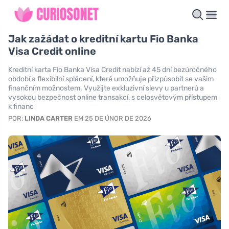
Jak zažádat o kreditní kartu Fio Banka
Visa Credit online
Kreditní karta Fio Banka Visa Credit nabízí až 45 dní bezúročného
období a flexibilní splácení, které umožňuje přizpůsobit se vašim
finančním možnostem. Využijte exkluzivní slevy u partnerů a
vysokou bezpečnost online transakcí, s celosvětovým přístupem
k financ
POR:
LINDA CARTER
EM 25 DE ÚNOR DE 2026