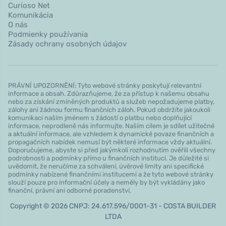
Curioso Net
Komunikácia
O nás
Podmienky používania
Zásady ochrany osobných údajov
PRÁVNÍ UPOZORNĚNÍ: Tyto webové stránky poskytují relevantní
informace a obsah. Zdůrazňujeme, že za přístup k našemu obsahu
nebo za získání zmíněných produktů a služeb nepožadujeme platby,
zálohy ani žádnou formu finančních záloh. Pokud obdržíte jakoukoli
komunikaci naším jménem s žádostí o platbu nebo doplňující
informace, neprodleně nás informujte. Naším cílem je sdílet užitečné
a aktuální informace, ale vzhledem k dynamické povaze finančních a
propagačních nabídek nemusí být některé informace vždy aktuální.
Doporučujeme, abyste si před jakýmkoli rozhodnutím ověřili všechny
podrobnosti a podmínky přímo u finančních institucí. Je důležité si
uvědomit, že neručíme za schválení, úvěrové limity ani specifické
podmínky nabízené finančními institucemi a že tyto webové stránky
slouží pouze pro informační účely a neměly by být vykládány jako
finanční, právní ani odborné poradenství.
Copyright © 2026 CNPJ: 24.617.596/0001-31 - COSTA BUILDER
LTDA