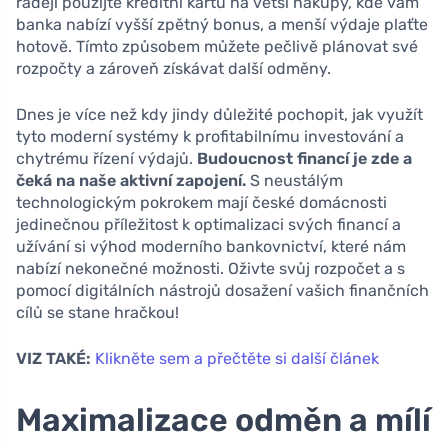
raději použijte kreditní kartu na větší nákupy, kde vám
banka nabízí vyšší zpětný bonus, a menší výdaje plaťte
hotově. Tímto způsobem můžete pečlivě plánovat své
rozpočty a zároveň získávat další odměny.
Dnes je více než kdy jindy důležité pochopit, jak využít
tyto moderní systémy k profitabilnímu investování a
chytrému řízení výdajů.
Budoucnost financí je zde a
čeká na naše aktivní zapojení.
S neustálým
technologickým pokrokem mají české domácnosti
jedinečnou příležitost k optimalizaci svých financí a
užívání si výhod moderního bankovnictví, které nám
nabízí nekonečné možnosti. Oživte svůj rozpočet a s
pomocí digitálních nástrojů dosažení vašich finančních
cílů se stane hračkou!
VIZ TAKÉ:
Klikněte sem a přečtěte si další článek
Maximalizace odměn a mílí