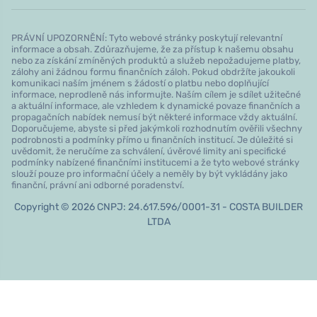
PRÁVNÍ UPOZORNĚNÍ: Tyto webové stránky poskytují relevantní
informace a obsah. Zdůrazňujeme, že za přístup k našemu obsahu
nebo za získání zmíněných produktů a služeb nepožadujeme platby,
zálohy ani žádnou formu finančních záloh. Pokud obdržíte jakoukoli
komunikaci naším jménem s žádostí o platbu nebo doplňující
informace, neprodleně nás informujte. Naším cílem je sdílet užitečné
a aktuální informace, ale vzhledem k dynamické povaze finančních a
propagačních nabídek nemusí být některé informace vždy aktuální.
Doporučujeme, abyste si před jakýmkoli rozhodnutím ověřili všechny
podrobnosti a podmínky přímo u finančních institucí. Je důležité si
uvědomit, že neručíme za schválení, úvěrové limity ani specifické
podmínky nabízené finančními institucemi a že tyto webové stránky
slouží pouze pro informační účely a neměly by být vykládány jako
finanční, právní ani odborné poradenství.
Copyright © 2026 CNPJ: 24.617.596/0001-31 - COSTA BUILDER
LTDA