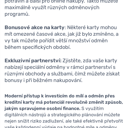
potravin a další pro online nákupy. Takto můžete
maximálně využít různých odměnových
programů.
Bonusové akce na karty
: Některé karty mohou
mít omezené časové akce, jak již bylo zmíněno, a
vy tak můžete pořídit větší množství odměn
během specifických období.
Exkluzivní partnerství:
Zjistěte, zda vaše karty
nabízejí speciální odměny v rámci partnerství s
různými obchody a službami, čímž můžete získat
bonusy i při běžném nakupování.
Moderní přístup k investicím do mílí a odměn přes
kreditní karty má potenciál revolučně změnit způsob,
jakým spravujeme osobní finance.
S využitím
digitálních nástrojů a strategického plánování můžete
nejen snížit riziko zadlužení, ale také efektivně přetvořit
vaše každodenní výdaje na hodnotné míle a odměny.