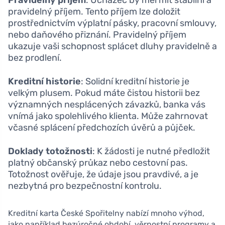
pravidelný příjem. Tento příjem lze doložit
prostřednictvím výplatní pásky, pracovní smlouvy,
nebo daňového přiznání. Pravidelný příjem
ukazuje vaši schopnost splácet dluhy pravidelně a
bez prodlení.
Kreditní historie
: Solidní kreditní historie je
velkým plusem. Pokud máte čistou historii bez
významných nesplácených závazků, banka vás
vnímá jako spolehlivého klienta. Může zahrnovat
včasné splácení předchozích úvěrů a půjček.
Doklady totožnosti
: K žádosti je nutné předložit
platný občanský průkaz nebo cestovní pas.
Totožnost ověřuje, že údaje jsou pravdivé, a je
nezbytná pro bezpečnostní kontrolu.
Kreditní karta České Spořitelny nabízí mnoho výhod,
jako například bezúročné období, věrnostní programy a