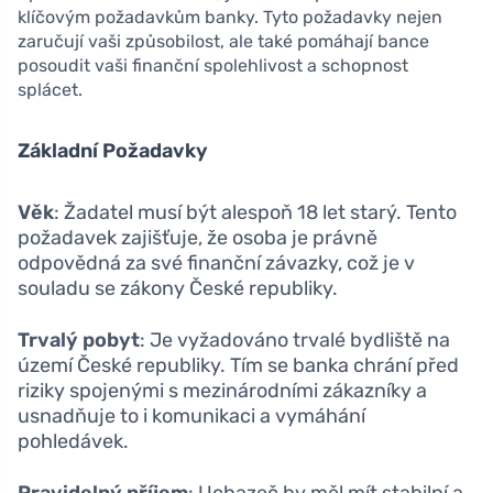
klíčovým požadavkům banky. Tyto požadavky nejen
zaručují vaši způsobilost, ale také pomáhají bance
posoudit vaši finanční spolehlivost a schopnost
splácet.
Základní Požadavky
Věk
: Žadatel musí být alespoň 18 let starý. Tento
požadavek zajišťuje, že osoba je právně
odpovědná za své finanční závazky, což je v
souladu se zákony České republiky.
Trvalý pobyt
: Je vyžadováno trvalé bydliště na
území České republiky. Tím se banka chrání před
riziky spojenými s mezinárodními zákazníky a
usnadňuje to i komunikaci a vymáhání
pohledávek.
Pravidelný příjem
: Uchazeč by měl mít stabilní a