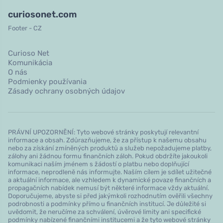
curiosonet.com
Footer - CZ
Curioso Net
Komunikácia
O nás
Podmienky používania
Zásady ochrany osobných údajov
PRÁVNÍ UPOZORNĚNÍ: Tyto webové stránky poskytují relevantní
informace a obsah. Zdůrazňujeme, že za přístup k našemu obsahu
nebo za získání zmíněných produktů a služeb nepožadujeme platby,
zálohy ani žádnou formu finančních záloh. Pokud obdržíte jakoukoli
komunikaci naším jménem s žádostí o platbu nebo doplňující
informace, neprodleně nás informujte. Naším cílem je sdílet užitečné
a aktuální informace, ale vzhledem k dynamické povaze finančních a
propagačních nabídek nemusí být některé informace vždy aktuální.
Doporučujeme, abyste si před jakýmkoli rozhodnutím ověřili všechny
podrobnosti a podmínky přímo u finančních institucí. Je důležité si
uvědomit, že neručíme za schválení, úvěrové limity ani specifické
podmínky nabízené finančními institucemi a že tyto webové stránky