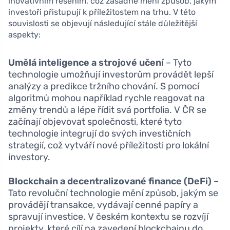
inovativním řešením, což zásadně mění způsob, jakým
investoři přistupují k příležitostem na trhu. V této
souvislosti se objevují následující stále důležitější
aspekty:
Umělá inteligence a strojové učení
– Tyto
technologie umožňují investorům provádět lepší
analýzy a predikce tržního chování. S pomocí
algoritmů mohou například rychle reagovat na
změny trendů a lépe řídit svá portfolia. V ČR se
začínají objevovat společnosti, které tyto
technologie integrují do svých investičních
strategií, což vytváří nové příležitosti pro lokální
investory.
Blockchain a decentralizované finance (DeFi)
–
Tato revoluční technologie mění způsob, jakým se
provádějí transakce, vydávají cenné papíry a
spravují investice. V českém kontextu se rozvíjí
projekty, které cílí na zavedení blockchainu do