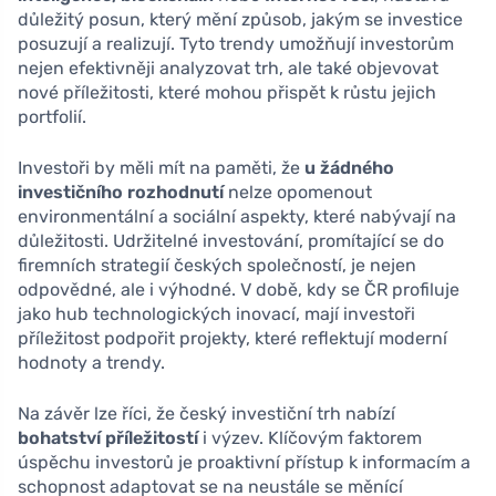
důležitý posun, který mění způsob, jakým se investice
posuzují a realizují. Tyto trendy umožňují investorům
nejen efektivněji analyzovat trh, ale také objevovat
nové příležitosti, které mohou přispět k růstu jejich
portfolií.
Investoři by měli mít na paměti, že
u žádného
investičního rozhodnutí
nelze opomenout
environmentální a sociální aspekty, které nabývají na
důležitosti. Udržitelné investování, promítající se do
firemních strategií českých společností, je nejen
odpovědné, ale i výhodné. V době, kdy se ČR profiluje
jako hub technologických inovací, mají investoři
příležitost podpořit projekty, které reflektují moderní
hodnoty a trendy.
Na závěr lze říci, že český investiční trh nabízí
bohatství příležitostí
i výzev. Klíčovým faktorem
úspěchu investorů je proaktivní přístup k informacím a
schopnost adaptovat se na neustále se měnící