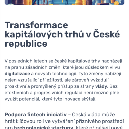
Transformace
kapitálových trhů v České
republice
V posledních letech se české kapitálové trhy nacházejí
na prahu zásadních změn, které jsou důsledkem vlivu
digitalizace
a nových technologií. Tyto změny nabízejí
nejen vzrušující příležitosti, ale zároveň vyžadují
proaktivní a promyšlený přístup ze strany
vlády
. Bez
efektivních a progresivních regulací není možné plně
využít potenciál, který tyto inovace skýtají.
Podpora fintech iniciativ
– Česká vláda může
hrát klíčovou roli ve vytváření příznivého prostředí
pro
technologické startupy
, které přinášejí nové