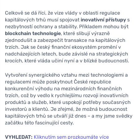
Celkově se dá říci, že vize vlády v oblasti regulace
kapitálových trhů musí spojovat
inovativní přístupy
s
nezbytností ochrany a stability. Příkladem mohou být
blockchain technologie
, které slibují výrazně
zjednodušit a zabezpečit transakce na kapitálových
trzích. Jak se český finanční ekosystém promění v
nadcházejících letech, bude závislé na strategických
krocích, které vláda učiní nyní a v blízké budoucnosti.
Vytvoření synergického vztahu mezi technologiemi a
regulacemi může poskytnout České republice
konkurenční výhodu na mezinárodních finančních
trzích, což by vedlo k rychlejšímu rozvoji inovativních
produktů a služeb, které uspokojí potřeby současných
investorů a klientů. Je zřejmé, že možná budoucnost
kapitálových trhů se utváří již dnes – a my jsme svědky
začátku této fascinující cesty.
VYHLEDAT:
Kliknutím sem prozkoumáte více