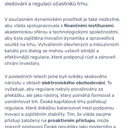
sledování a regulaci účastníků trhu.
V současném dynamickém prostředí je také nezbytné,
aby vláda spolupracovala s
finančními institucemi
,
akademickou sférou a technologickými společnostmi,
aby byla zajištěna inovační dynamika a spravedlivá
soutěž na trhu. Vytvářením otevřených a inkluzivních
kanálů pro dialog se mohou ustavit silnější a
efektivnější regulace, které podporují růst a zároveň
chrání investory.
V posledních letech jsme byli svědky skokového
nárůstu v oblasti
elektronického obchodování
. To
vyžaduje, aby regulace nebyly považovány za
překážku, ale jako nástroj, který pomáhá formovat a
usměrňovat trh. České kapitálové trhy potřebují
regulace, které dokážou balancovat mezi podporou
inovací a zajištěním stability. Tím, že vláda zaujme
přístup založený na
proaktivním přístupu
, může
zpevnit postavení České republiky jako moderního a