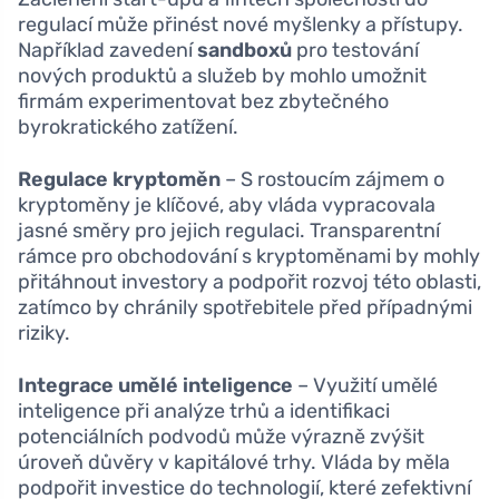
regulací může přinést nové myšlenky a přístupy.
Například zavedení
sandboxů
pro testování
nových produktů a služeb by mohlo umožnit
firmám experimentovat bez zbytečného
byrokratického zatížení.
Regulace kryptoměn
– S rostoucím zájmem o
kryptoměny je klíčové, aby vláda vypracovala
jasné směry pro jejich regulaci. Transparentní
rámce pro obchodování s kryptoměnami by mohly
přitáhnout investory a podpořit rozvoj této oblasti,
zatímco by chránily spotřebitele před případnými
riziky.
Integrace umělé inteligence
– Využití umělé
inteligence při analýze trhů a identifikaci
potenciálních podvodů může výrazně zvýšit
úroveň důvěry v kapitálové trhy. Vláda by měla
podpořit investice do technologií, které zefektivní