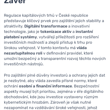
Závěr
Regulace kapitálových trhů v České republice
představuje klíčový prvek pro zajištění jejich stability a
atraktivity.
Digitální transformace
a inovativní
technologie, jako je
tokenizace aktiv
a
instantní
platební systémy
, vytvářejí příležitosti pro rozšíření
investičních možností a zlepší přístup k trhu pro
širokou veřejnost. V tomto kontextu má
vláda
nezastupitelnou roli
v definování pravidel, které
umožní bezpečný a transparentní rozvoj těchto nových
investičních nástrojů.
Pro zajištění plné důvěry investorů a ochrany jejich dat
je nezbytné, aby vláda zavedla přísné normy, které
ochrání
osobní a finanční informace
. Bezpečnostní
aspekty musejí být prioritou, zejména v éře digitálního
obchodování, kde jsou investice vystaveny různým
kybernetickým hrozbám. Zároveň je však nutné
nezapomínat na vzdělávání široké veřejnosti, jehož