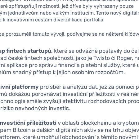
teré zpřístupňují možnosti, jež dříve byly vyhrazeny pouze
ým jednotlivcům nebo velkým institucím. Tento nový digitáln
e k inovativním cestám diverzifikace portfolia.
e porozuměli tomuto vývoji, podívejme se na některé klíčov
p fintech startupů,
které se odvážně postavily do če
ad české fintech společnosti, jako je Twisto či Roger, n
ivní aplikace pro správu financí a platební služby, které
elům snadný přístup k jejich osobním rozpočtům.
ivní platformy
pro sběr a analýzu dat, jež za pomoci 
tmů dokážou porovnávat investiční příležitosti v reáln
echnologie směle zvyšují efektivitu rozhodovacích pro
í riziko nevhodných investic.
nvestiční příležitosti
v oblasti blockchainu a kryptom
pem Bitcoin a dalších digitálních aktiv se na trhu objev
latforem, které umožňují obchodování s těmito novými 