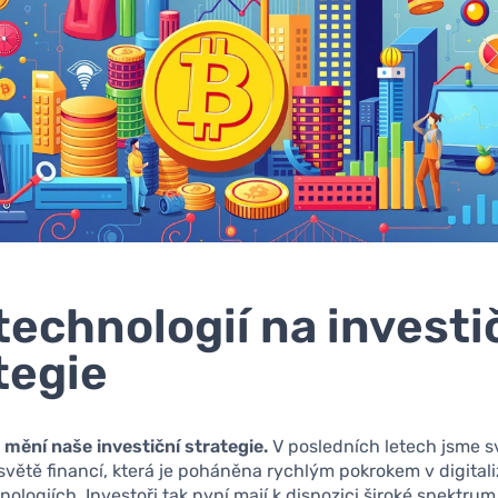
 technologií na investi
tegie
mění naše investiční strategie.
V posledních letech jsme 
světě financí, která je poháněna rychlým pokrokem v digitali
ologiích. Investoři tak nyní mají k dispozici široké spektrum