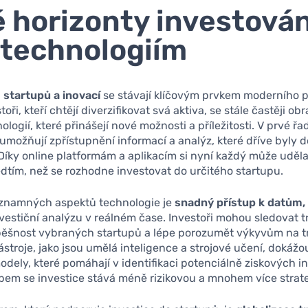
 horizonty investován
 technologiím
 startupů a inovací
se stávají klíčovým prvkem moderního po
oři, kteří chtějí diverzifikovat svá aktiva, se stále častěji obr
ologií, které přinášejí nové možnosti a příležitosti. V prvé řa
umožňují zpřístupnění informací a analýz, které dříve byly 
 Díky online platformám a aplikacím si nyní každý může uděl
tím, než se rozhodne investovat do určitého startupu.
znamných aspektů technologie je
snadný přístup k datům,
estiční analýzu v reálném čase. Investoři mohou sledovat t
pěšnost vybraných startupů a lépe porozumět výkyvům na t
ástroje, jako jsou umělá inteligence a strojové učení, dokážo
dely, které pomáhají v identifikaci potenciálně ziskových in
bem se investice stává méně rizikovou a mnohem více strat