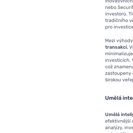
inovativních
nebo Securit
investorů. T
tradičního v
pro investic
Mezi výhody,
transakcí.
Vš
minimalizuje
investicích.
což znamená,
zastoupeny d
širokou veře
Umělá inte
Umělá intel
efektivnější
analýzy, inv