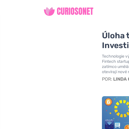
Úloha t
Invest
Technologie výr
Fintech startup
zatímco umělá 
otevírají nové
POR:
LINDA