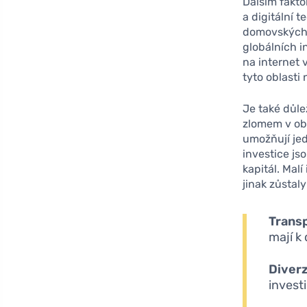
Dalším fakto
a digitální
domovských 
globálních i
na internet 
tyto oblasti
Je také důle
zlomem v obl
umožňují jed
investice js
kapitál. Malí
jinak zůstal
Trans
mají k
Diverz
investi