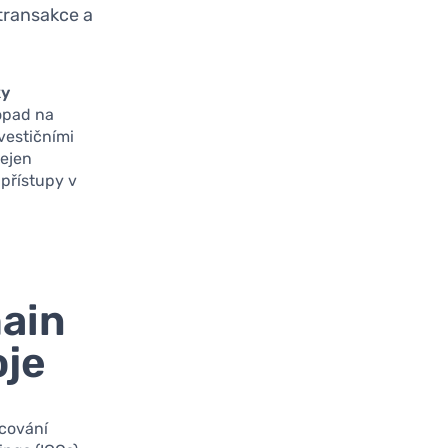
transakce a
ky
dopad na
vestičními
nejen
 přístupy v
hain
oje
ncování