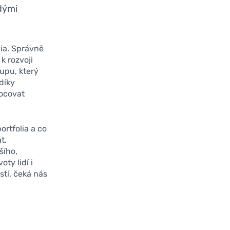
adými
ia. Správně
k rozvoji
upu, který
díky
nocovat
ortfolia a co
t.
šího,
ty lidí i
tí, čeká nás