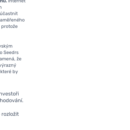
rhu.
Internet
h
účastnit
u zaměřeného
, protože
ovským
bo Seedrs
namená, že
 výrazný
 které by
investoři
zhodování.
rozložit