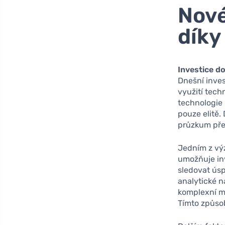
Nové
díky
Investice do
Dnešní invest
využití techn
technologie 
pouze elitě.
průzkum před
Jedním z vý
umožňuje inv
sledovat ús
analytické n
komplexní mo
Tímto způso