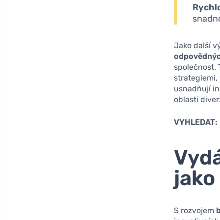
Rychlo
snadno
Jako další v
odpovědných
společnost. 
strategiemi,
usnadňují in
oblasti diver
VYHLEDAT:
Vydá
jako
S rozvojem