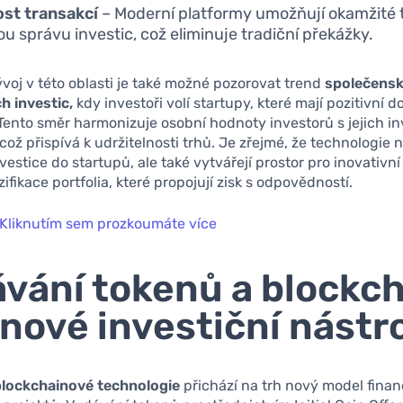
st transakcí
– Moderní platformy umožňují okamžité 
u správu investic, což eliminuje tradiční překážky.
ývoj v této oblasti je také možné pozorovat trend
společens
 investic,
kdy investoři volí startupy, které mají pozitivní 
Tento směr harmonizuje osobní hodnoty investorů s jejich in
 což přispívá k udržitelnosti trhů. Je zřejmé, že technologie 
vestice do startupů, ale také vytvářejí prostor pro inovativní
zifikace portfolia, které propojují zisk s odpovědností.
Kliknutím sem prozkoumáte více
vání tokenů a blockc
 nové investiční nástr
blockchainové technologie
přichází na trh nový model fina