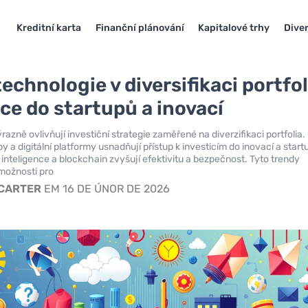
Kreditní karta
Finanční plánování
Kapitalové trhy
Diver
echnologie v diversifikaci portfol
ice do startupů a inovací
azně ovlivňují investiční strategie zaměřené na diverzifikaci portfolia.
y a digitální platformy usnadňují přístup k investicím do inovací a start
inteligence a blockchain zvyšují efektivitu a bezpečnost. Tyto trendy
 možnosti pro
 CARTER
EM 16 DE ÚNOR DE 2026