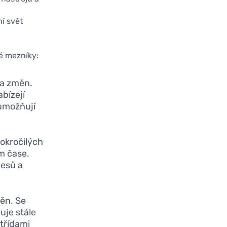
í svět
é mezníky:
la změn.
abízejí
 umožňují
pokročilých
ém čase.
cesů a
ěn. Se
uje stále
třídami