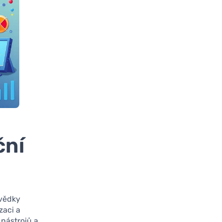
ční
svědky
zaci a
 nástrojů a