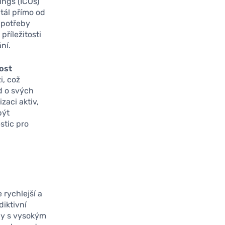
ings (ICOs)
tál přímo od
 potřeby
příležitosti
ní.
ost
i, což
d o svých
zaci aktiv,
být
stic pro
 rychlejší a
diktivní
upy s vysokým