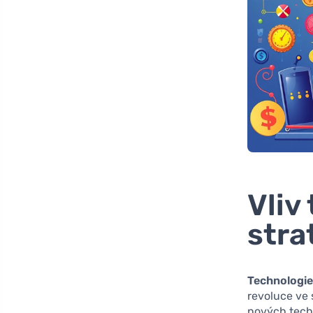
Vliv
stra
Technologie 
revoluce ve 
nových techn