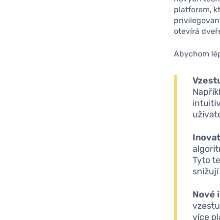
platforem, k
privilegovan
otevírá dveř
Abychom lép
Vzestu
Napříkl
intuit
uživat
Inovat
algori
Tyto t
snižuj
Nové i
vzestu
více p