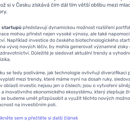
 což si v Česku získává čím dál tím větší oblibu mezi ml
ory.
o startupů
představují dynamickou možnost rozšíření portfol
ace mohou přinést nejen vysoké výnosy, ale také napomoci 
ví. Například investice do českého biotechnologického start
 na vývoj nových léčiv, by mohla generovat významné zisky 
zdravotnictví. Důležité je sledovat aktuální trendy a vyhod
izika.
ku se tedy podíváme, jak technologie ovlivňují diverzifikaci p
vyplatí mezi trendy, které máme nyní na dosah ruky, sledova
 oblasti investic nejsou jen o číslech; jsou o vytvoření silněj
 a inovativního ekonomického ekosystému, který zlepšuje živo
d se budeme umět přizpůsobit a využít těchto nových možnos
cnost na investičním poli.
ikněte sem a přečtěte si další článek