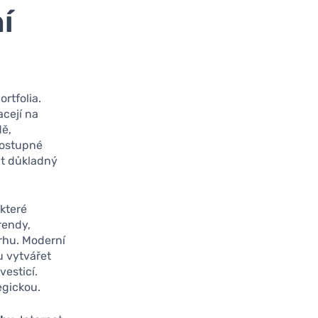
í
rtfolia.
acejí na
dě,
dostupné
at důkladný
které
rendy,
rhu. Moderní
u vytvářet
vesticí.
egickou.