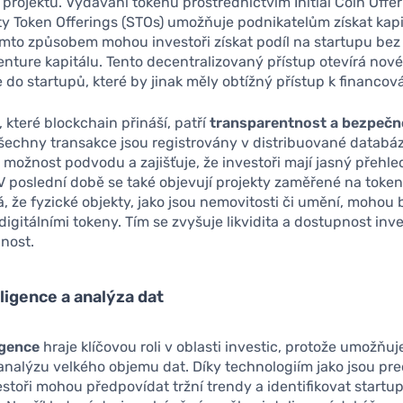
 projektů. Vydávání tokenů prostřednictvím Initial Coin Offer
y Token Offerings (STOs) umožňuje podnikatelům získat kapi
ímto způsobem mohou investoři získat podíl na startupu bez
enture kapitálu. Tento decentralizovaný přístup otevírá nové 
e do startupů, které by jinak měly obtížný přístup k financová
 které blockchain přináší, patří
transparentnost a bezpečn
echny transakce jsou registrovány v distribuované databáz
 možnost podvodu a zajišťuje, že investoři mají jasný přehle
 V poslední době se také objevují projekty zaměřené na tokeni
 že fyzické objekty, jako jsou nemovitosti či umění, mohou 
igitálními tokeny. Tím se zvyšuje likvidita a dostupnost inve
jnost.
ligence a analýza dat
igence
hraje klíčovou roli v oblasti investic, protože umožňuje
 analýzu velkého objemu dat. Díky technologiím jako jsou pre
estoři mohou předpovídat tržní trendy a identifikovat start