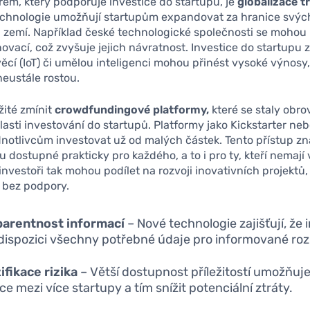
rem, který podporuje investice do startupů, je
globalizace t
 technologie umožňují startupům expandovat za hranice svýc
zemí. Například české technologické společnosti se mohou 
novací, což zvyšuje jejich návratnost. Investice do startup
věcí (IoT) či umělou inteligenci mohou přinést vysoké výnosy
 neustále rostou.
žité zmínit
crowdfundingové platformy,
které se staly obr
asti investování do startupů. Platformy jako Kickstarter ne
notlivcům investovat už od malých částek. Tento přístup z
ou dostupné prakticky pro každého, a to i pro ty, kteří nemají
 investoři tak mohou podílet na rozvoji inovativních projektů,
y bez podpory.
parentnost informací
– Nové technologie zajišťují, že 
 dispozici všechny potřebné údaje pro informované ro
ifikace rizika
– Větší dostupnost příležitostí umožňuje 
ce mezi více startupy a tím snížit potenciální ztráty.