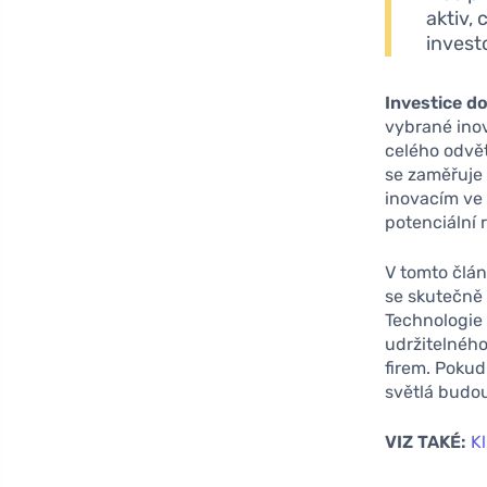
aktiv,
invest
Investice d
vybrané inov
celého odvět
se zaměřuje
inovacím ve 
potenciální r
V tomto člán
se skutečně 
Technologie v
udržitelného
firem. Poku
světlá budou
VIZ TAKÉ:
Kl