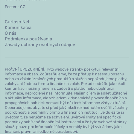
Footer - CZ
Curioso Net
Komunikácia
O nás
Podmienky používania
Zásady ochrany osobných údajov
PRÁVNÍ UPOZORNĚNÍ: Tyto webové stránky poskytují relevantní
informace a obsah. Zdůrazňujeme, že za přístup k našemu obsahu
nebo za získání zmíněných produktů a služeb nepožadujeme platby,
zálohy ani žádnou formu finančních záloh. Pokud obdržíte jakoukoli
komunikaci naším jménem s žádostí o platbu nebo doplňující
informace, neprodleně nás informujte. Naším cílem je sdílet užitečné
a aktuální informace, ale vzhledem k dynamické povaze finančních a
propagačních nabídek nemusí být některé informace vždy aktuální.
Doporučujeme, abyste si před jakýmkoli rozhodnutím ověřili všechny
podrobnosti a podmínky přímo u finančních institucí. Je důležité si
uvědomit, že neručíme za schválení, úvěrové limity ani specifické
podmínky nabízené finančními institucemi a že tyto webové stránky
slouží pouze pro informační účely a neměly by být vykládány jako
finanční, právní ani odborné poradenství.