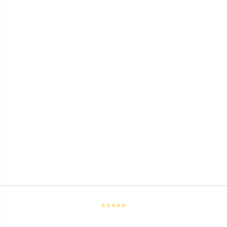
⭐⭐⭐⭐⭐