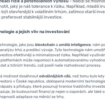
fikaci rizik a potenciálních výnosů
– Nabízí se možno
tit, jaký je náš tolerance k riziku. Například, mladší in
být otevřenější k volatilním trhům, zatímco starší inve
preferovat stabilnější investice.
ologie a jejich vliv na investování
echnologie, jako jsou
blockchain
a
umělá inteligence
, nám p
 analýzu trhů a predikci vývoje. Tyto technologie nám umožň
vestice efektivněji a minimalizovat rizika. Například využívá
h platformách může napomoci k automatizovanému vyhodn
 dat a tržních trendů, což posílí naše rozhodovací procesy.
írá možnost dosáhnout
odvážnějších cílů
, než tomu bylo kdy
estorů v České republice, obklopená moderními technologie
nápady a přístupy, které posunují hranice tradičního investo
zuje, že budoucnost financí je nejen o úsporách, ale také o 
hopnosti adaptace na měnící se trhy.