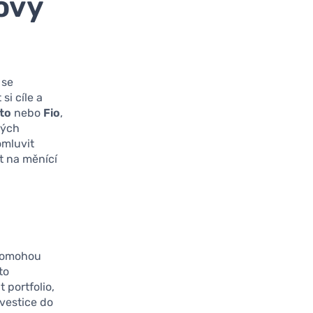
ový
se
si cíle a
to
nebo
Fio
,
ných
omluvit
t na měnící
 pomohou
to
 portfolio,
nvestice do