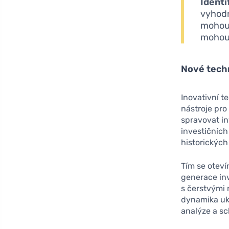
Identi
vyhodno
mohou 
mohou 
Nové techn
Inovativní t
nástroje pro
spravovat in
investičníc
historických
Tím se otev
generace inv
s čerstvými 
dynamika uka
analýze a sc