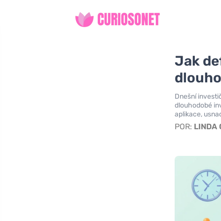
Jak def
dlouho
Dnešní investič
dlouhodobé inv
aplikace, usna
POR:
LINDA