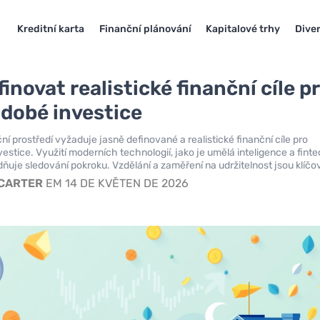
Kreditní karta
Finanční plánování
Kapitalové trhy
Diver
inovat realistické finanční cíle p
dobé investice
ní prostředí vyžaduje jasně definované a realistické finanční cíle pro
estice. Využití moderních technologií, jako je umělá inteligence a fint
dňuje sledování pokroku. Vzdělání a zaměření na udržitelnost jsou klíčo
 CARTER
EM 14 DE KVĚTEN DE 2026