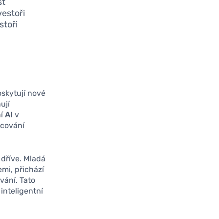
st
vestoři
stoři
oskytují nové
ují
ní
AI
v
ocování
 dříve. Mladá
mi, přichází
vání. Tato
inteligentní