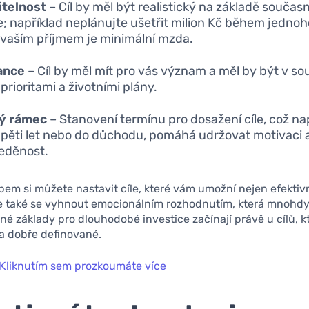
itelnost
– Cíl by měl být realistický na základě součas
e; například neplánujte ušetřit milion Kč během jednoh
vaším příjmem je minimální mzda.
ance
– Cíl by měl mít pro vás význam a měl by být v so
prioritami a životními plány.
ý rámec
– Stanovení termínu pro dosažení cíle, což n
 pěti let nebo do důchodu, pomáhá udržovat motivaci 
eděnost.
em si můžete nastavit cíle, které vám umožní nejen efektiv
ale také se vyhnout emocionálním rozhodnutím, která mnohd
né základy pro dlouhodobé investice začínají právě u cílů, k
a dobře definované.
Kliknutím sem prozkoumáte více