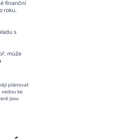
né finanční
o roku,
uladu s
apř. může
a
něji plánovat
y vedou ke
teré jsou