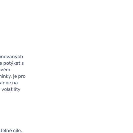
efinovaných
e potýkat s
lovém
ínky, je pro
šance na
volatility
telné cíle,