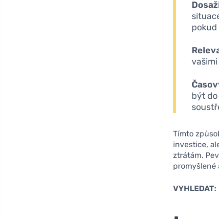
Dosaž
situac
pokud 
Relev
vašimi 
Časov
být do
soustř
Tímto způsob
investice, 
ztrátám. Pev
promyšlené 
VYHLEDAT: