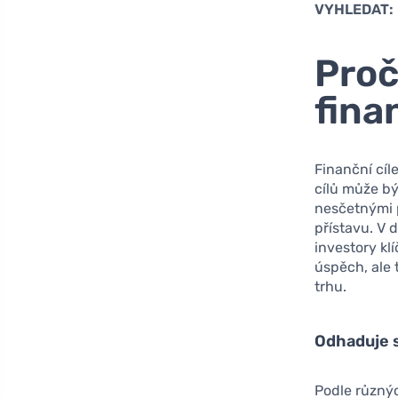
VYHLEDAT:
Proč
fina
Finanční cíl
cílů může b
nesčetnými p
přístavu. V 
investory kl
úspěch, ale 
trhu.
Odhaduje s
Podle různýc