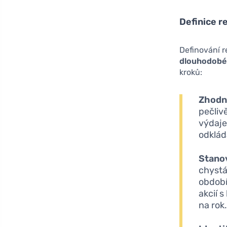
Definice re
Definování r
dlouhodobé 
kroků:
Zhodn
pečliv
výdaje
odklád
Stano
chystá
období
akcií 
na rok