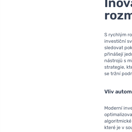
Inov
rozm
S rychlým ro
investiční s
sledovat pok
přinášejí je
nástrojů s m
strategie, k
se tržní pod
Vliv autom
Moderní inve
optimalizova
algoritmické
které je v s