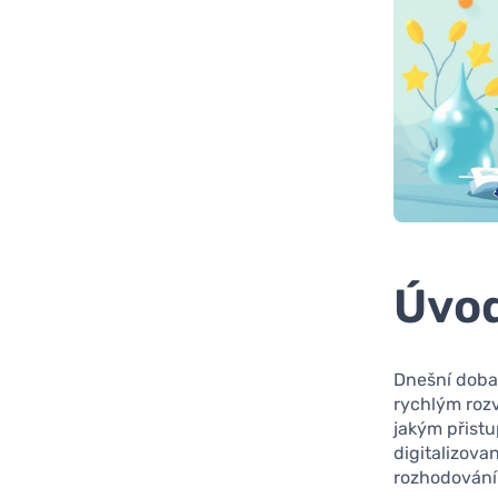
Úvod
Dnešní doba 
rychlým ro
jakým přist
digitalizova
rozhodování