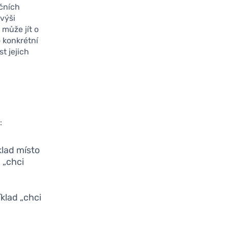
nčních
 výši
 může jít o
o konkrétní
t jejich
:
klad místo
 „chci
klad „chci