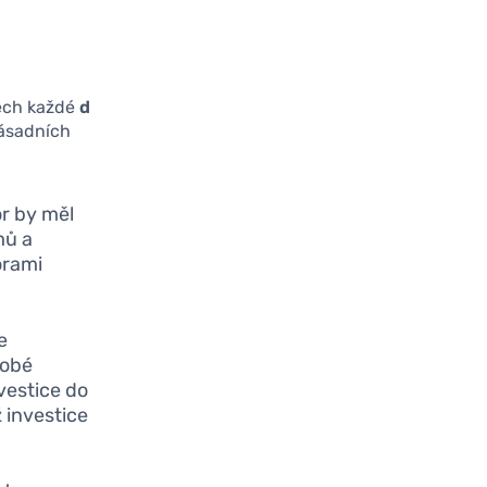
pěch každé
d
zásadních
r by měl
mů a
orami
e
dobé
nvestice do
ž investice