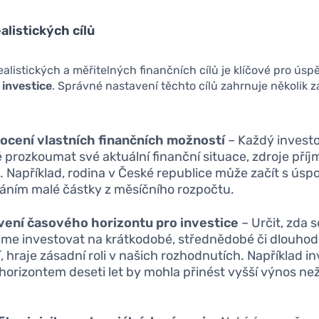
alistických cílů
ealistických a měřitelných finančních cílů je klíčové pro ús
investice
. Správné nastavení těchto cílů zahrnuje několik 
ocení vlastních finančních možností
– Každý investo
ě prozkoumat své aktuální finanční situace, zdroje příj
. Například, rodina v České republice může začít s úsp
áním malé částky z měsíčního rozpočtu.
vení časového horizontu pro investice
– Určit, zda s
me investovat na krátkodobé, střednědobé či dlouho
, hraje zásadní roli v našich rozhodnutích. Například i
s horizontem deseti let by mohla přinést vyšší výnos ne
.