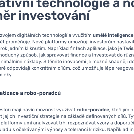
ativní technologie a n
ěr investování
zvojem digitálních technologií a využitím
umělé inteligence
vět proměňuje. Nové platformy umožňují investorům nastavit 
rok jedním kliknutím. Například fintech aplikace, jako je
Twis
dnoduchý způsob, jak spravovat finance a investovat do růz
inimálními náklady. S těmito inovacemi je možné snadněji d
teré odpovídají konkrétním cílům, což umožňuje lépe reagova
mínky.
atizace a robo-poradců
stoři mají navíc možnost využívat
robo-poradce
, kteří jim
t jejich investiční strategie na základě definovaných cílů. Ty
 platformy umí analyzovat trh, rozpoznávat vzory a doporučit
ouladu s očekávanými výnosy a tolerancí k riziku. Například i