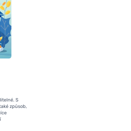
itelné. S
také způsob,
více
í