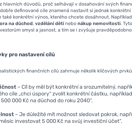
 z hlavních důvodů, proč selhávají v dosahování svých fina
t dobře definované cíle znamená nastavit si jednak konkrétní
le také konkrétní výnos, kterého chcete dosáhnout. Například
ora na důchod
,
vzdělání dětí
nebo
nákup nemovitosti
. Tyt
investorům smysl a jasnost, a tím se i zvyšuje pravděpodobnos
vky pro nastavení cílů
ealistických finančních cílů zahrnuje několik klíčových prvků
ičnost
– Cíl by měl být konkrétní a srozumitelný, napří
ho cíle „chci úspory“ zvolit konkrétní částku, například
t 500 000 Kč na důchod do roku 2040“.
elnost
– Je důležité mít možnost sledovat pokrok, napří
měsíc investovat 5 000 Kč na svůj investiční účet“.