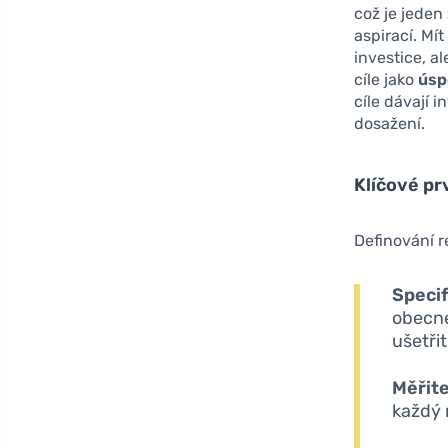
což je jeden
aspirací. Mí
investice, a
cíle jako
úsp
cíle dávají 
dosažení.
Klíčové pr
Definování r
Specif
obecné
ušetři
Měřit
každý 