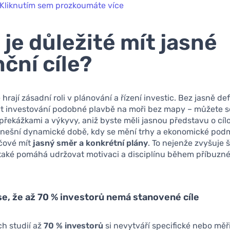
Kliknutím sem prozkoumáte více
 je důležité mít jasné
nční cíle?
e hrají zásadní roli v plánování a řízení investic. Bez jasně d
ýt investování podobné plavbě na moři bez mapy – můžete s
řekážkami a výkyvy, aniž byste měli jasnou představu o cí
dnešní dynamické době, kdy se mění trhy a ekonomické podm
íčové mít
jasný směr a konkrétní plány
. To nejenže zvyšuje 
také pomáhá udržovat motivaci a disciplínu během příbuzné 
e, že až 70 % investorů nemá stanovené cíle
h studií až
70 % investorů
si nevytváří specifické nebo měři