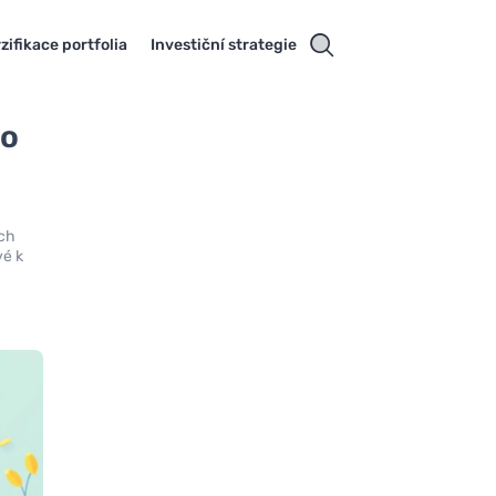
zifikace portfolia
Investiční strategie
ro
ech
vé k