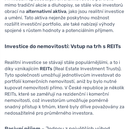
mimo tradiční akcie a dluhopisy, se stále více investorů
obrací na
alternativní aktiva
, jako jsou realitní investice
a umění. Tato aktiva nejenže poskytnou možnost
rozšířit investiční portfolio, ale také nabízejí výhody
spojené s růstem hodnoty a potenciálním příjmem.
Investice do nemovitostí: Vstup na trh s REITs
Realitní investice se stávají stále populárnějšími, a to i
díky vznikajícím
REITs
(Real Estate Investment Trusts).
Tyto společnosti umožňují jednotlivcům investovat do
portfolií komerčních nemovitostí, aniž by bylo nutné
kupovat nemovitosti přímo. V České republice je několik
REITs, které se zaměřují na rezidenční i komerční
nemovitosti, což investorům umožňuje poměrně
snadný přístup k trhům, které byly dříve považovány za
nedosažitelné pro průměrného investora.
Pasivní příjem
– Jednou z největších výhod