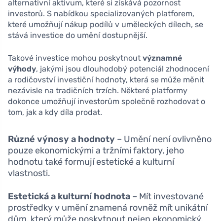
alternativní aktivum, které si získává pozornost
investorů. S nabídkou specializovaných platforem,
které umožňují nákup podílů v uměleckých dílech, se
stává investice do umění dostupnější.
Takové investice mohou poskytnout
významné
výhody
, jakými jsou dlouhodobý potenciál zhodnocení
a rodičovství investiční hodnoty, která se může měnit
nezávisle na tradičních trzích. Některé platformy
dokonce umožňují investorům společně rozhodovat o
tom, jak a kdy díla prodat.
Různé výnosy a hodnoty
– Umění není ovlivněno
pouze ekonomickými a tržními faktory, jeho
hodnotu také formují estetické a kulturní
vlastnosti.
Estetická a kulturní hodnota
– Mít investované
prostředky v umění znamená rovněž mít unikátní
dům, který může poskytnout nejen ekonomický,