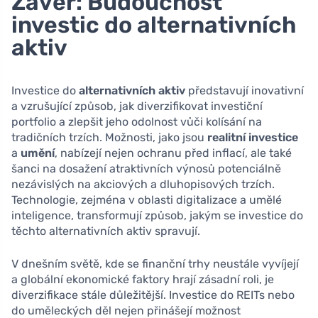
Závěr: Budoucnost
investic do alternativních
aktiv
Investice do
alternativních aktiv
představují inovativní
a vzrušující způsob, jak diverzifikovat investiční
portfolio a zlepšit jeho odolnost vůči kolísání na
tradičních trzích. Možnosti, jako jsou
realitní investice
a
umění
, nabízejí nejen ochranu před inflací, ale také
šanci na dosažení atraktivních výnosů potenciálně
nezávislých na akciových a dluhopisových trzích.
Technologie, zejména v oblasti digitalizace a umělé
inteligence, transformují způsob, jakým se investice do
těchto alternativních aktiv spravují.
V dnešním světě, kde se finanční trhy neustále vyvíjejí
a globální ekonomické faktory hrají zásadní roli, je
diverzifikace stále důležitější. Investice do REITs nebo
do uměleckých děl nejen přinášejí možnost